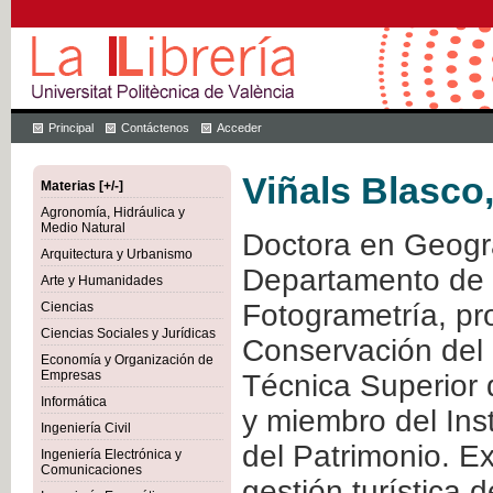
Principal
Contáctenos
Acceder
Viñals Blasco
Materias [+/-]
Agronomía, Hidráulica y
Medio Natural
Doctora en Geogra
Arquitectura y Urbanismo
Departamento de I
Arte y Humanidades
Fotogrametría, pro
Ciencias
Ciencias Sociales y Jurídicas
Conservación del 
Economía y Organización de
Empresas
Técnica Superior d
Informática
y miembro del Ins
Ingeniería Civil
del Patrimonio. Ex
Ingeniería Electrónica y
Comunicaciones
gestión turística d