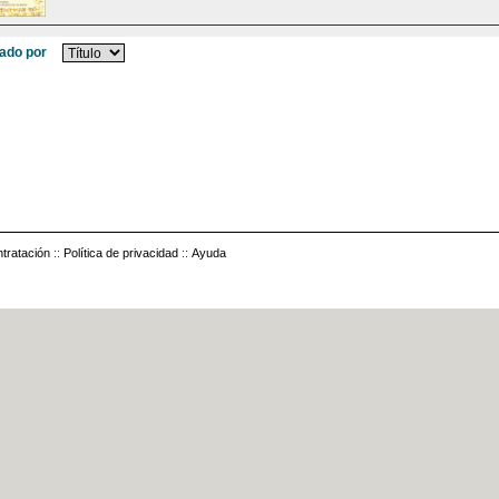
ado por
tratación
::
Política de privacidad
::
Ayuda