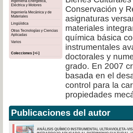
Ingeniería Energética,
Eléctrica y Motores
Conservación y Re
Ingeniería Mecánica y de
asignaturas versa
Materiales
Lingüística
materiales integra
Otras Tecnologías y Ciencias
Aplicadas
química básica co
Varios
instrumentales ava
Colecciones [+/-]
doctorales y nume
grado. En 2007 cr
basada en el desa
control para la ca
propiedades mecán
Publicaciones del autor
ANÁLISIS QUÍMICO INSTRUMENTAL ULTRAVIOLETA-VIS