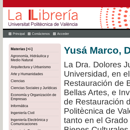
Principal
Contáctenos
Acceder
Yusá Marco, D
Materias [+/-]
Agronomía, Hidráulica y
Medio Natural
La Dra. Dolores Ju
Arquitectura y Urbanismo
Universidad, en e
Arte y Humanidades
Restauración de B
Ciencias
Ciencias Sociales y Jurídicas
Bellas Artes, e Inv
Economía y Organización de
Empresas
de Restauración de
Informática
Politècnica de Va
Ingeniería Civil
tanto en el Grado
Ingeniería Electrónica y
Comunicaciones
Bienes Culturales