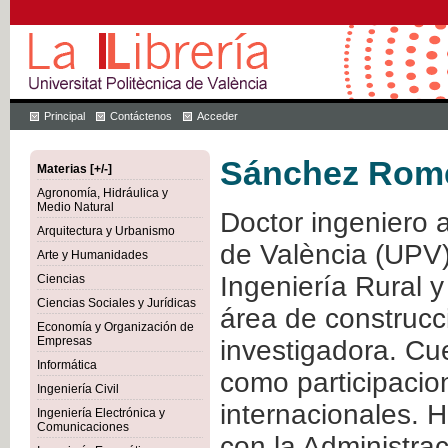
Principal
Contáctenos
Acceder
Sánchez Romer
Materias [+/-]
Agronomía, Hidráulica y
Medio Natural
Doctor ingeniero a
Arquitectura y Urbanismo
de València (UPV)
Arte y Humanidades
Ingeniería Rural y
Ciencias
Ciencias Sociales y Jurídicas
área de construcc
Economía y Organización de
Empresas
investigadora. Cue
Informática
como participacio
Ingeniería Civil
internacionales. 
Ingeniería Electrónica y
Comunicaciones
con la Administra