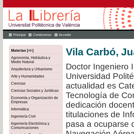
Principal
Contáctenos
Acceder
Vila Carbó, Ju
Materias [+/-]
Agronomía, Hidráulica y
Medio Natural
Doctor Ingeniero I
Arquitectura y Urbanismo
Universidad Polit
Arte y Humanidades
actualidad es Cate
Ciencias
Ciencias Sociales y Jurídicas
Tecnología de Co
Economía y Organización de
Empresas
dedicación docent
Informática
titulaciones de In
Ingeniería Civil
pasa a ocuparse d
Ingeniería Electrónica y
Comunicaciones
Navegación Aérea