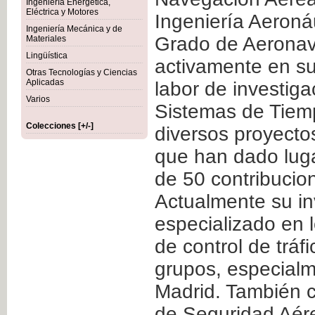
Ingeniería Energética,
Eléctrica y Motores
Ingeniería Aeronáu
Ingeniería Mecánica y de
Grado de Aeronav
Materiales
Lingüística
activamente en su
Otras Tecnologías y Ciencias
Aplicadas
labor de investig
Varios
Sistemas de Tiemp
Colecciones [+/-]
diversos proyecto
que han dado luga
de 50 contribucion
Actualmente su in
especializado en 
de control de tráf
grupos, especialm
Madrid. También 
de Seguridad Aér