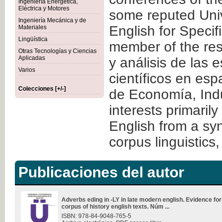
Ingeniería Energética,
Eléctrica y Motores
some reputed Univ
Ingeniería Mecánica y de
English for Specif
Materiales
Lingüística
member of the rese
Otras Tecnologías y Ciencias
Aplicadas
y análisis de las 
Varios
científicos en esp
Colecciones [+/-]
de Economía, Indu
interests primaril
English from a sy
corpus linguistics
Publicaciones del autor
Adverbs eding in -LY in late modern english. Evidence f
corpus of history english texts. Núm ...
ISBN: 978-84-9048-765-5