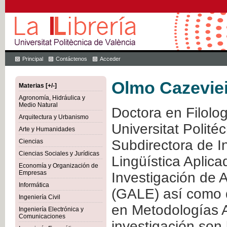
Principal
Contáctenos
Acceder
Olmo Cazeviei
Materias [+/-]
Agronomía, Hidráulica y
Medio Natural
Doctora en Filolog
Arquitectura y Urbanismo
Universitat Polité
Arte y Humanidades
Subdirectora de I
Ciencias
Ciencias Sociales y Jurídicas
Lingüística Aplic
Economía y Organización de
Empresas
Investigación de 
Informática
(GALE) así como d
Ingeniería Civil
en Metodologías A
Ingeniería Electrónica y
Comunicaciones
investigación son l