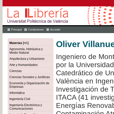
Principal
Contáctenos
Acceder
Oliver Villanu
Materias [+/-]
Agronomía, Hidráulica y
Medio Natural
Ingeniero de Mont
Arquitectura y Urbanismo
por la Universida
Arte y Humanidades
Catedrático de Uni
Ciencias
Ciencias Sociales y Jurídicas
València en Ingeni
Economía y Organización de
Empresas
Investigación de T
Informática
ITACA (41 investi
Ingeniería Civil
Energías Renovab
Ingeniería Electrónica y
Comunicaciones
Contaminación Atm