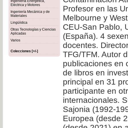
Ingeniería Energética,
Eléctrica y Motores
Profesor en las U
Ingeniería Mecánica y de
Melbourne y Weste
Materiales
Lingüística
CEU-San Pablo, Un
Otras Tecnologías y Ciencias
Aplicadas
(España). 4 sexen
Varios
docentes. Director
Colecciones [+/-]
TFG/TFM. Autor de 
publicaciones en c
de libros en inves
principal en 31 pr
participante en ot
internacionales. 
Sajonia (1992-199
Europea (desde 2
(desde 2021) en 