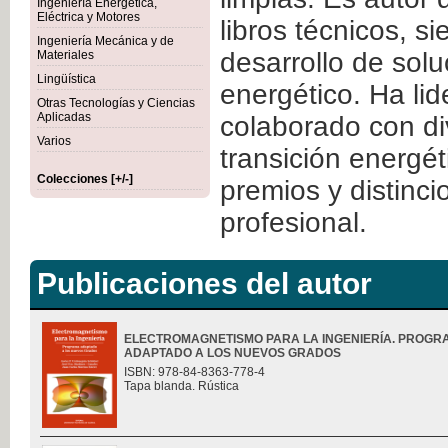
Ingeniería Energética,
Eléctrica y Motores
libros técnicos, s
Ingeniería Mecánica y de
desarrollo de sol
Materiales
Lingüística
energético. Ha lid
Otras Tecnologías y Ciencias
Aplicadas
colaborado con div
Varios
transición energé
Colecciones [+/-]
premios y distinc
profesional.
Publicaciones del autor
ELECTROMAGNETISMO PARA LA INGENIERÍA. PROGR
ADAPTADO A LOS NUEVOS GRADOS
ISBN: 978-84-8363-778-4
Tapa blanda. Rústica