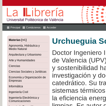
Principal
Contáctenos
Acceder
Urchueguia Sc
Materias [+/-]
Agronomía, Hidráulica y
Medio Natural
Doctor Ingeniero I
Arquitectura y Urbanismo
de Valencia (UPV)
Arte y Humanidades
y sostenibilidad 
Ciencias
Ciencias Sociales y Jurídicas
investigación y do
Economía y Organización de
Empresas
catedrático. Su tr
Informática
sistemas térmicos
Ingeniería Civil
la eficiencia ener
Ingeniería Electrónica y
Comunicaciones
limpias. Es autor 