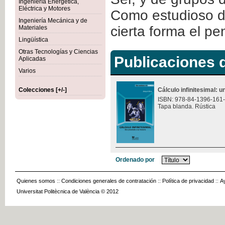
Ingeniería Energética,
Eléctrica y Motores
Como estudioso de
Ingeniería Mecánica y de
cierta forma el p
Materiales
Lingüística
Otras Tecnologías y Ciencias
Publicaciones d
Aplicadas
Varios
Colecciones [+/-]
Cálculo infinitesimal: u
ISBN: 978-84-1396-161
Tapa blanda. Rústica
Ordenado por
Quienes somos
::
Condiciones generales de contratación
::
Política de privacidad
::
A
Universitat Politècnica de València © 2012