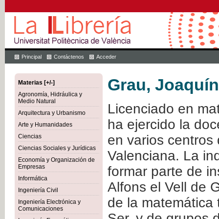
Principal
Contáctenos
Acceder
Grau, Joaquín
Materias [+/-]
Agronomía, Hidráulica y
Medio Natural
Licenciado en mat
Arquitectura y Urbanismo
ha ejercido la do
Arte y Humanidades
en varios centros
Ciencias
Ciencias Sociales y Jurídicas
Valenciana. La inq
Economía y Organización de
Empresas
formar parte de i
Informática
Alfons el Vell de 
Ingeniería Civil
de la matemática 
Ingeniería Electrónica y
Comunicaciones
Ser, y de grupos 