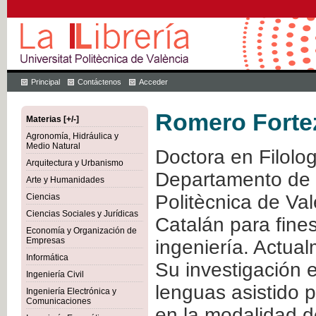
Principal
Contáctenos
Acceder
Romero Forte
Materias [+/-]
Agronomía, Hidráulica y
Medio Natural
Doctora en Filolo
Arquitectura y Urbanismo
Departamento de L
Arte y Humanidades
Politècnica de Va
Ciencias
Ciencias Sociales y Jurídicas
Catalán para fines
Economía y Organización de
Empresas
ingeniería. Actua
Informática
Su investigación 
Ingeniería Civil
lenguas asistido 
Ingeniería Electrónica y
Comunicaciones
en la modalidad d