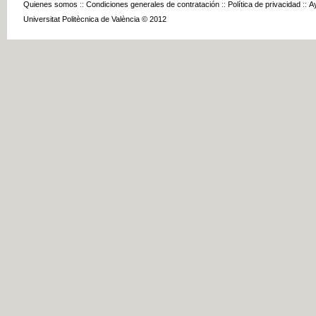
Quienes somos
::
Condiciones generales de contratación
::
Política de privacidad
::
A
Universitat Politècnica de València © 2012