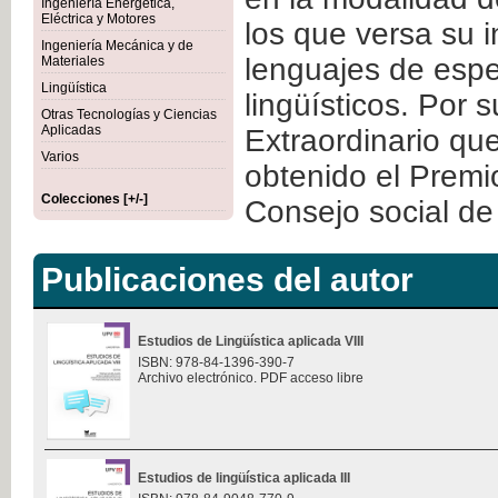
Ingeniería Energética,
Eléctrica y Motores
los que versa su 
Ingeniería Mecánica y de
lenguajes de espec
Materiales
Lingüística
lingüísticos. Por 
Otras Tecnologías y Ciencias
Aplicadas
Extraordinario qu
Varios
obtenido el Premi
Colecciones [+/-]
Consejo social de 
Publicaciones del autor
Estudios de Lingüística aplicada VIII
ISBN: 978-84-1396-390-7
Archivo electrónico. PDF acceso libre
Estudios de lingüística aplicada III