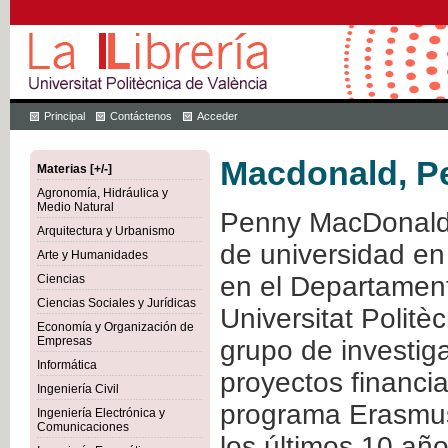
Principal
Contáctenos
Acceder
Macdonald, P
Materias [+/-]
Agronomía, Hidráulica y
Medio Natural
Penny MacDonald e
Arquitectura y Urbanismo
de universidad en 
Arte y Humanidades
en el Departament
Ciencias
Ciencias Sociales y Jurídicas
Universitat Polit
Economía y Organización de
Empresas
grupo de investig
Informática
proyectos financi
Ingeniería Civil
programa Erasmu
Ingeniería Electrónica y
Comunicaciones
los últimos 10 año