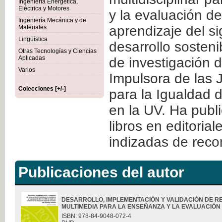
Ingeniería Energética,
Eléctrica y Motores
y la evaluación de
Ingeniería Mecánica y de
aprendizaje del s
Materiales
Lingüística
desarrollo sosteni
Otras Tecnologías y Ciencias
Aplicadas
de investigación d
Varios
Impulsora de las 
Colecciones [+/-]
para la Igualdad
en la UV. Ha publ
libros en editorial
indizadas de recon
Publicaciones del autor
DESARROLLO, IMPLEMENTACIÓN Y VALIDACIÓN DE 
MULTIMEDIA PARA LA ENSEÑANZA Y LA EVALUACIÓN .
ISBN: 978-84-9048-072-4