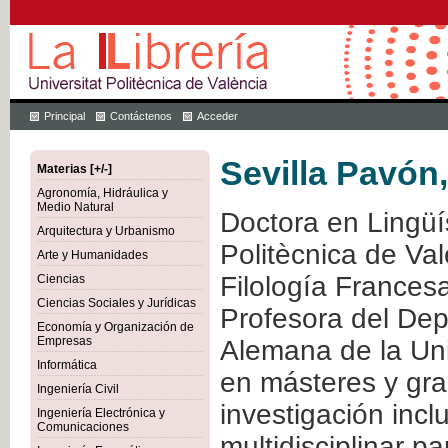
Principal
Contáctenos
Acceder
Sevilla Pavón
Materias [+/-]
Agronomía, Hidráulica y
Medio Natural
Doctora en Lingüís
Arquitectura y Urbanismo
Politècnica de Val
Arte y Humanidades
Filología Francesa
Ciencias
Ciencias Sociales y Jurídicas
Profesora del Dep
Economía y Organización de
Empresas
Alemana de la Uni
Informática
en másteres y gra
Ingeniería Civil
investigación incl
Ingeniería Electrónica y
Comunicaciones
multidisciplinar p