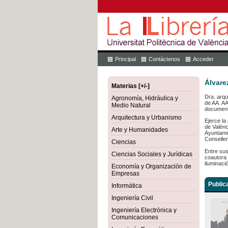
Principal
Contáctenos
Acceder
Álvare
Materias [+/-]
Dra. arqu
Agronomía, Hidráulica y
de AA. AA
Medio Natural
documento
Arquitectura y Urbanismo
Ejerce la
de Valènc
Arte y Humanidades
Ayuntamie
Conseller
Ciencias
Entre sus
Ciencias Sociales y Jurídicas
coautora 
iluminació
Economía y Organización de
Empresas
Public
Informática
Ingeniería Civil
Ingeniería Electrónica y
Comunicaciones