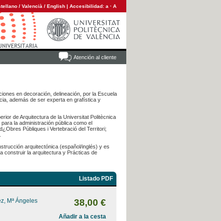
tellano
/
Valencià
/
English
|
Accesibilidad:
a
·
A
Atención al cliente
ciones en decoración, delineación, por la Escuela
ncia, además de ser experta en grafística y
ior de Arquitectura de la Universitat Politècnica
para la administración pública como el
¿Obres Públiques i Vertebració del Territori;
.
trucción arquitectónica (español/inglés) y es
 construir la arquitectura y Prácticas de
Listado PDF
z, Mª Ángeles
38,00 €
Añadir a la cesta