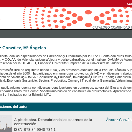
Cas
z González, Mª Ángeles
itecta, con las especialidades de Edificación y Urbanismo por la UPV. Cuenta con otras titula
. y OO. AA. de Valencia, psicografología y perito caligráfico, por el Instituto IDAUMA de Vale
scopia por la UE-ADEIT, Fundació Universitat Empresa de la Universitat de València.
 profesión libre de arquitecto desde 1990, y es profesora asociada en la Escuela Técnica Super
ia desde el año 2000. Ha participado en numerosos proyectos de I+D y en diversos trabajos 
nto de Valencia; AUMSA; Conselleria d¿Educació, Investigació,Cultura i Esport; Conselleria d
ia d¿Economia Sostenible, Sectors Productius, Comerç i Treball de la Generalitat Valenciana
 publicaciones cuenta con diversas contribuciones en congresos, autora del Glosario de cons
en varios libros tales como: Vocabulario básico de construcción arquitectónica, Aprendiendo a
n I y II editados por la Editorial UPV.
aciones del autor
A pie de obra. Descubriendo los secretos de la
Álvarez Gonzále
construcción
ISBN: 978-84-9048-734-1