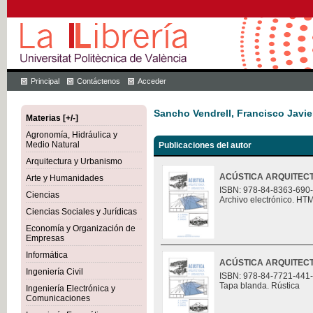
Principal
Contáctenos
Acceder
Sancho Vendrell, Francisco Javie
Materias [+/-]
Agronomía, Hidráulica y
Medio Natural
Publicaciones del autor
Arquitectura y Urbanismo
ACÚSTICA ARQUITECT
Arte y Humanidades
ISBN: 978-84-8363-690
Ciencias
Archivo electrónico. HT
Ciencias Sociales y Jurídicas
Economía y Organización de
Empresas
Informática
ACÚSTICA ARQUITECT
Ingeniería Civil
ISBN: 978-84-7721-441
Tapa blanda. Rústica
Ingeniería Electrónica y
Comunicaciones