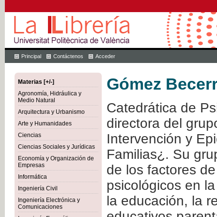
Principal
Contáctenos
Acceder
Gómez Becerr
Materias [+/-]
Agronomía, Hidráulica y
Medio Natural
Catedrática de Ps
Arquitectura y Urbanismo
directora del gru
Arte y Humanidades
Intervención y Ep
Ciencias
Ciencias Sociales y Jurídicas
Familias¿. Su grup
Economía y Organización de
Empresas
de los factores d
Informática
psicológicos en la
Ingeniería Civil
la educación, la r
Ingeniería Electrónica y
Comunicaciones
educativos parent