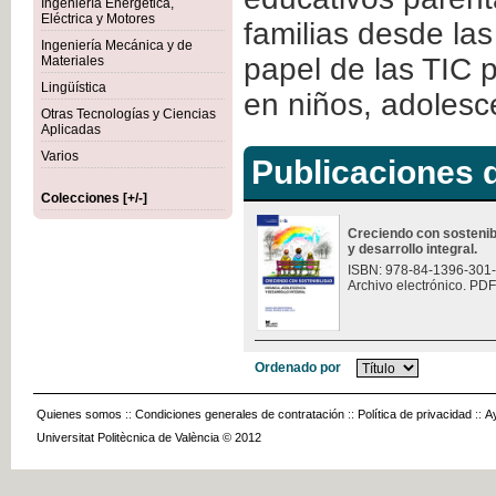
Ingeniería Energética,
Eléctrica y Motores
familias desde las
Ingeniería Mecánica y de
papel de las TIC 
Materiales
Lingüística
en niños, adolesce
Otras Tecnologías y Ciencias
Aplicadas
Varios
Publicaciones d
Colecciones [+/-]
Creciendo con sostenibi
y desarrollo integral.
ISBN: 978-84-1396-301
Archivo electrónico. PDF
Ordenado por
Quienes somos
::
Condiciones generales de contratación
::
Política de privacidad
::
A
Universitat Politècnica de València © 2012