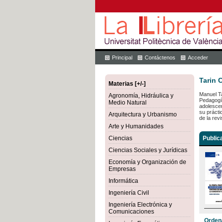
Principal
Contáctenos
Acceder
Tarin 
Materias [+/-]
Manuel Ta
Agronomía, Hidráulica y
Pedagogía
Medio Natural
adolescen
su prácti
Arquitectura y Urbanismo
de la rev
Arte y Humanidades
Ciencias
Public
Ciencias Sociales y Jurídicas
Economía y Organización de
Empresas
Informática
Ingeniería Civil
Ingeniería Electrónica y
Comunicaciones
Orden