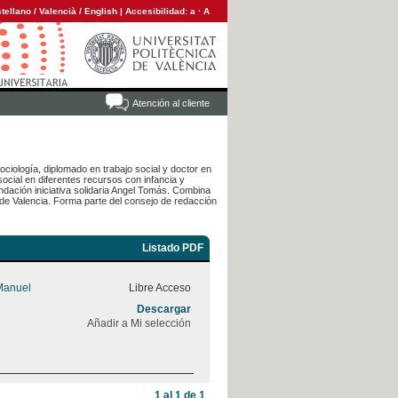
tellano
/
Valencià
/
English
|
Accesibilidad:
a
·
A
Atención al cliente
ciología, diplomado en trabajo social y doctor en
ocial en diferentes recursos con infancia y
ndación iniciativa solidaria Angel Tomás. Combina
 de Valencia. Forma parte del consejo de redacción
Listado PDF
Manuel
Libre Acceso
Descargar
Añadir a Mi selección
1 al 1 de 1