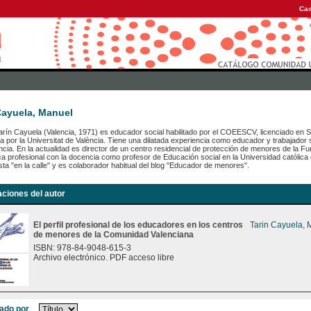
Cas
Cayuela, Manuel
rín Cayuela (Valencia, 1971) es educador social habilitado por el COEESCV, licenciado en So
 por la Universitat de València. Tiene una dilatada experiencia como educador y trabajador s
cia. En la actualidad es director de un centro residencial de protección de menores de la Fu
ca profesional con la docencia como profesor de Educación social en la Universidad católica
ista "en la calle" y es colaborador habitual del blog "Educador de menores".
aciones del autor
El perfil profesional de los educadores en los centros
Tarin Cayuela, 
de menores de la Comunidad Valenciana
ISBN: 978-84-9048-615-3
Archivo electrónico. PDF acceso libre
ado por