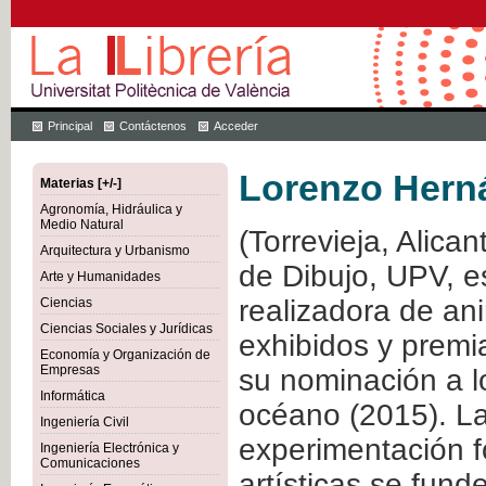
Principal
Contáctenos
Acceder
Lorenzo Hern
Materias [+/-]
Agronomía, Hidráulica y
Medio Natural
(Torrevieja, Alica
Arquitectura y Urbanismo
de Dibujo, UPV, e
Arte y Humanidades
realizadora de an
Ciencias
Ciencias Sociales y Jurídicas
exhibidos y prem
Economía y Organización de
Empresas
su nominación a 
Informática
océano (2015). La
Ingeniería Civil
experimentación fo
Ingeniería Electrónica y
Comunicaciones
artísticas se fund