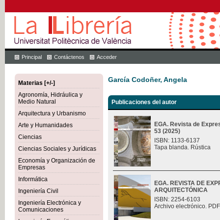
Principal
Contáctenos
Acceder
García Codoñer, Angela
Materias [+/-]
Agronomía, Hidráulica y
Medio Natural
Publicaciones del autor
Arquitectura y Urbanismo
EGA. Revista de Expres
Arte y Humanidades
53 (2025)
Ciencias
ISBN: 1133-6137
Tapa blanda. Rústica
Ciencias Sociales y Jurídicas
Economía y Organización de
Empresas
Informática
EGA. REVISTA DE EX
ARQUITECTÓNICA
Ingeniería Civil
ISBN: 2254-6103
Ingeniería Electrónica y
Archivo electrónico. PDF
Comunicaciones