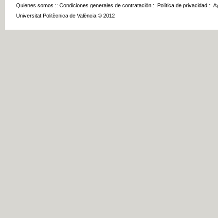
Quienes somos
::
Condiciones generales de contratación
::
Política de privacidad
::
A
Universitat Politècnica de València © 2012