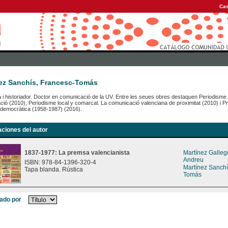
Cas
ez Sanchís, Francesc-Tomás
a i historiador. Doctor en comunicació de la UV. Entre les seues obres destaquen Periodisme c
ió (2010), Periodisme local y comarcal. La comunicació valenciana de proximitat (2010) i Pr
 democràtica (1958-1987) (2016).
aciones del autor
1837-1977: La premsa valencianista
Martínez Galleg
Andreu
ISBN: 978-84-1396-320-4
Martínez Sanchí
Tapa blanda. Rústica
Tomás
ado por