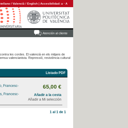
tellano
/
Valencià
/
English
|
Accesibilidad:
a
·
A
Atención al cliente
ontra les cordes. El valencià en els mitjans de
emsa valencianista. Repressió, resistència cultural
Listado PDF
o, Francesc-
65,00 €
s, Francesc-
Añadir a la cesta
Añadir a Mi selección
1 al 1 de 1