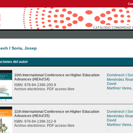
Cas
ch I Soria, Josep
aciones del autor
10th International Conference on Higher Education
Domènech I Sor
Advances (HEAd'24)
Menéndez Álvar
David
ISBN: 978-84-1396-200-9
Martínez Varea, 
Archivo electrónico. PDF acceso libre
...
11th International Conference on Higher Education
Domènech I Sor
Advances (HEAd'25)
Menéndez Álvar
David
ISBN: 978-84-1396-312-9
Martínez Varea, 
Archivo electrónico. PDF acceso libre
...