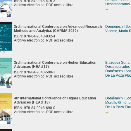
Blázquez Soria
ISBN: 978-84-9048-475-3
Desamparados
Archivo electrónico. PDF acceso libre
...
3rd International Conference on Advanced Research
Domènech I Sor
Methods and Analytics (CARMA 2020)
Vicente, María 
ISBN: 978-84-9048-832-4
Archivo electrónico. PDF acceso libre
3rd International Conference on Higher Education
Blázquez Soria
Advances (HEAd'17)
Desamparados
Domènech I Sor
ISBN: 978-84-9048-590-3
De La Poza Pla
Archivo electrónico. PDF acceso libre
...
4th International Conference on Higher Education
Domènech I Sor
Advances (HEAd' 18)
Merello Giméne
De La Poza Pla
ISBN: 978-84-9048-690-0
...
Archivo electrónico. PDF acceso libre