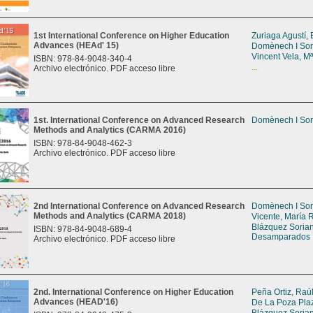
1st International Conference on Higher Education
Zuriaga Agustí,
Advances (HEAd' 15)
Domènech I Sor
Vincent Vela, Mª
ISBN: 978-84-9048-340-4
...
Archivo electrónico. PDF acceso libre
1st. International Conference on Advanced Research
Domènech I Sor
Methods and Analytics (CARMA 2016)
ISBN: 978-84-9048-462-3
Archivo electrónico. PDF acceso libre
2nd International Conference on Advanced Research
Domènech I Sor
Methods and Analytics (CARMA 2018)
Vicente, María 
Blázquez Soria
ISBN: 978-84-9048-689-4
Desamparados
Archivo electrónico. PDF acceso libre
2nd. International Conference on Higher Education
Peña Ortiz, Raú
Advances (HEAD'16)
De La Poza Pla