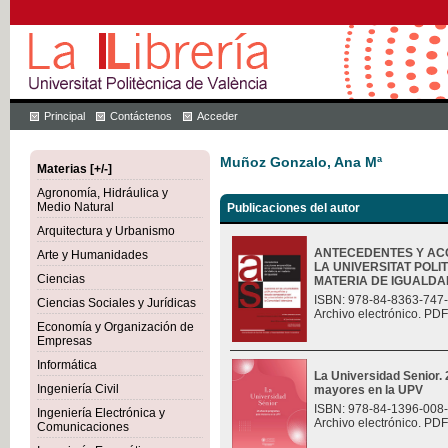
Principal
Contáctenos
Acceder
Muñoz Gonzalo, Ana Mª
Materias [+/-]
Agronomía, Hidráulica y
Medio Natural
Publicaciones del autor
Arquitectura y Urbanismo
ANTECEDENTES Y AC
Arte y Humanidades
LA UNIVERSITAT POLI
Ciencias
MATERIA DE IGUALDAD.
ISBN: 978-84-8363-747
Ciencias Sociales y Jurídicas
Archivo electrónico. PDF
Economía y Organización de
Empresas
Informática
La Universidad Senior.
Ingeniería Civil
mayores en la UPV
ISBN: 978-84-1396-008
Ingeniería Electrónica y
Archivo electrónico. PDF
Comunicaciones