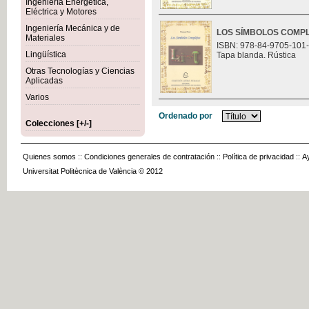
Ingeniería Energética,
Eléctrica y Motores
Ingeniería Mecánica y de
LOS SÍMBOLOS COMP
Materiales
ISBN: 978-84-9705-101
Lingüística
Tapa blanda. Rústica
Otras Tecnologías y Ciencias
Aplicadas
Varios
Ordenado por
Colecciones [+/-]
Quienes somos
::
Condiciones generales de contratación
::
Política de privacidad
::
A
Universitat Politècnica de València © 2012