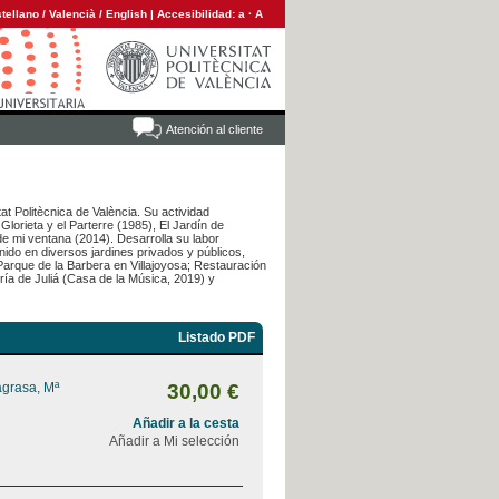
tellano
/
Valencià
/
English
|
Accesibilidad:
a
·
A
Atención al cliente
at Politècnica de València. Su actividad
Glorieta y el Parterre (1985), El Jardín de
de mi ventana (2014). Desarrolla su labor
nido en diversos jardines privados y públicos,
arque de la Barbera en Villajoyosa; Restauración
ría de Juliá (Casa de la Música, 2019) y
Listado PDF
agrasa, Mª
30,00 €
Añadir a la cesta
Añadir a Mi selección