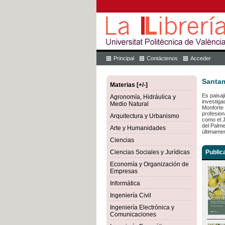
Principal
Contáctenos
Acceder
Santam
Materias [+/-]
Es paisaj
Agronomía, Hidráulica y
investiga
Medio Natural
Monforte 
profesion
Arquitectura y Urbanismo
como el J
del Palme
Arte y Humanidades
últimamen
Ciencias
Ciencias Sociales y Jurídicas
Public
Economía y Organización de
Empresas
Informática
Ingeniería Civil
Ingeniería Electrónica y
Comunicaciones