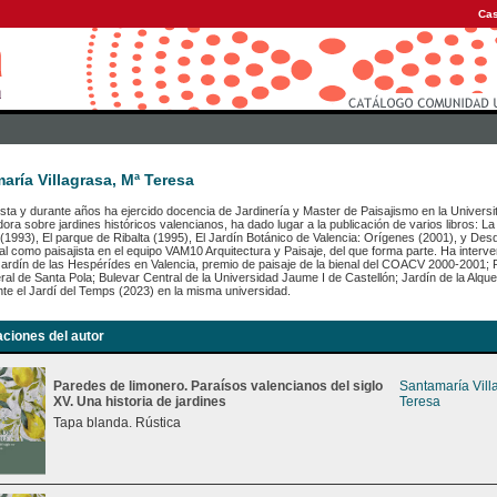
Cas
aría Villagrasa, Mª Teresa
ista y durante años ha ejercido docencia de Jardinería y Master de Paisajismo en la Universit
dora sobre jardines históricos valencianos, ha dado lugar a la publicación de varios libros: La 
(1993), El parque de Ribalta (1995), El Jardín Botánico de Valencia: Orígenes (2001), y Des
al como paisajista en el equipo VAM10 Arquitectura y Paisaje, del que forma parte. Ha interve
ardín de las Hespérídes en Valencia, premio de paisaje de la bienal del COACV 2000-2001; P
ral de Santa Pola; Bulevar Central de la Universidad Jaume I de Castellón; Jardín de la Alque
te el Jardí del Temps (2023) en la misma universidad.
aciones del autor
Paredes de limonero. Paraísos valencianos del siglo
Santamaría Vill
XV. Una historia de jardines
Teresa
Tapa blanda. Rústica