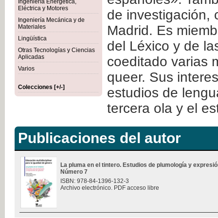
Ingeniería Energética,
Eléctrica y Motores
de investigació
Ingeniería Mecánica y de
Madrid. Es miemb
Materiales
Lingüística
del Léxico y de la
Otras Tecnologías y Ciencias
Aplicadas
coeditado varias 
Varios
queer. Sus interes
Colecciones [+/-]
estudios de lengua
tercera ola y el es
Publicaciones del autor
La pluma en el tintero. Estudios de plumología y expresi
Número 7
ISBN: 978-84-1396-132-3
Archivo electrónico. PDF acceso libre