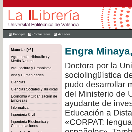
Principal
Contáctenos
Acceder
Engra Minaya,
Materias [+/-]
Agronomía, Hidráulica y
Medio Natural
Doctora por la Un
Arquitectura y Urbanismo
sociolingüística 
Arte y Humanidades
pudo desarrollar 
Ciencias
Ciencias Sociales y Jurídicas
del Ministerio de
Economía y Organización de
Empresas
ayudante de inves
Informática
Educación a Dista
Ingeniería Civil
«CORPAT: lengua o
Ingeniería Electrónica y
Comunicaciones
españoles». Tamb