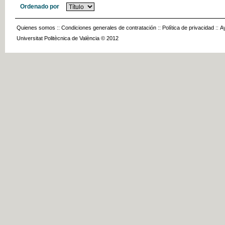
Ordenado por
Quienes somos
::
Condiciones generales de contratación
::
Política de privacidad
::
A
Universitat Politècnica de València © 2012