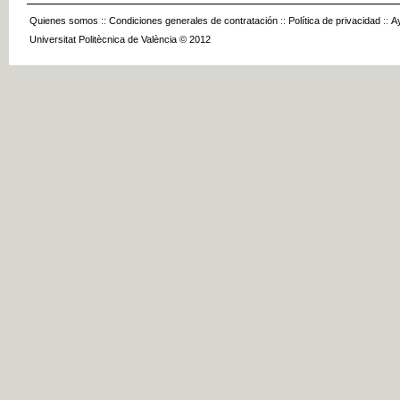
Quienes somos
::
Condiciones generales de contratación
::
Política de privacidad
::
A
Universitat Politècnica de València © 2012