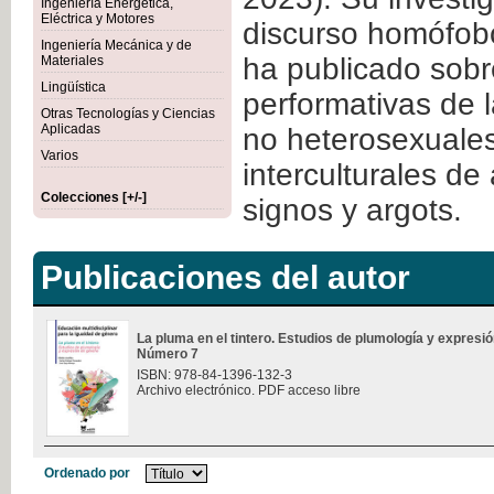
Ingeniería Energética,
Eléctrica y Motores
discurso homófobo,
Ingeniería Mecánica y de
ha publicado sobr
Materiales
Lingüística
performativas de 
Otras Tecnologías y Ciencias
Aplicadas
no heterosexuales
Varios
interculturales d
Colecciones [+/-]
signos y argots.
Publicaciones del autor
La pluma en el tintero. Estudios de plumología y expresi
Número 7
ISBN: 978-84-1396-132-3
Archivo electrónico. PDF acceso libre
Ordenado por