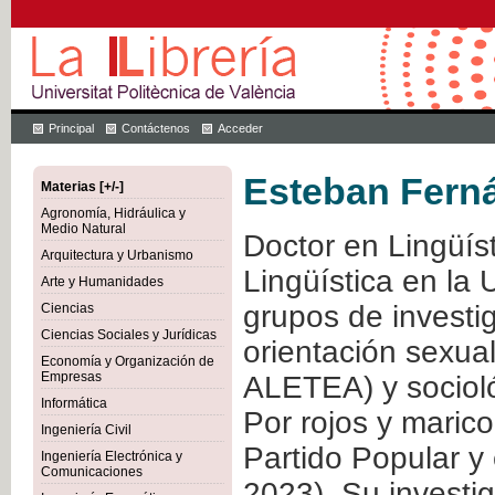
Principal
Contáctenos
Acceder
Esteban Fern
Materias [+/-]
Agronomía, Hidráulica y
Medio Natural
Doctor en Lingüíst
Arquitectura y Urbanismo
Lingüística en la
Arte y Humanidades
grupos de investig
Ciencias
Ciencias Sociales y Jurídicas
orientación sexua
Economía y Organización de
Empresas
ALETEA) y socioló
Informática
Por rojos y maric
Ingeniería Civil
Partido Popular y
Ingeniería Electrónica y
Comunicaciones
2023). Su investig