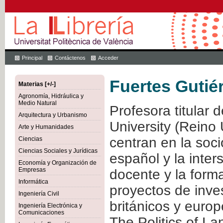
Principal
Contáctenos
Acceder
Fuertes Gutié
Materias [+/-]
Agronomía, Hidráulica y
Medio Natural
Profesora titular
Arquitectura y Urbanismo
University (Reino 
Arte y Humanidades
centran en la soci
Ciencias
Ciencias Sociales y Jurídicas
español y la inters
Economía y Organización de
Empresas
docente y la forma
Informática
proyectos de inve
Ingeniería Civil
británicos y europ
Ingeniería Electrónica y
Comunicaciones
The Politics of 