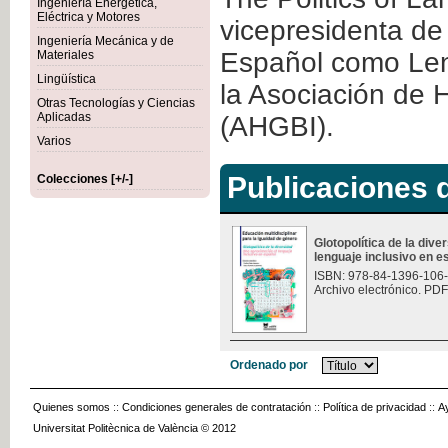
Ingeniería Energética,
Eléctrica y Motores
vicepresidenta de
Ingeniería Mecánica y de
Español como Len
Materiales
Lingüística
la Asociación de 
Otras Tecnologías y Ciencias
Aplicadas
(AHGBI).
Varios
Publicaciones d
Colecciones [+/-]
Glotopolítica de la div
lenguaje inclusivo en 
ISBN: 978-84-1396-106
Archivo electrónico. PDF
Ordenado por
Quienes somos
::
Condiciones generales de contratación
::
Política de privacidad
::
A
Universitat Politècnica de València © 2012