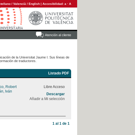
tellano
/
Valencià
/
English
|
Accesibilidad:
a
·
A
Atención al cliente
ación de la Universitat Jaume I. Sus líneas de
 formación de traductores.
Listado PDF
co, Robert
Libre Acceso
án, Iván
Descargar
Añadir a Mi selección
1 al 1 de 1