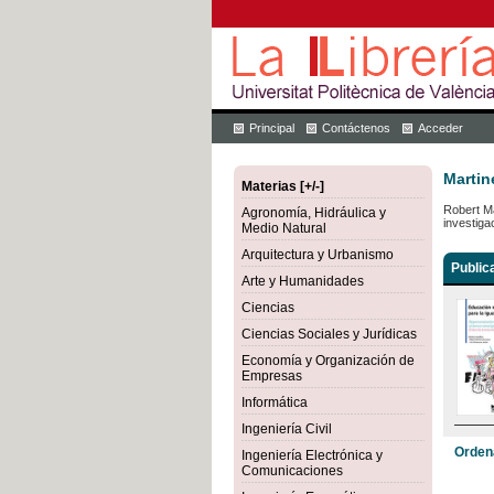
Principal
Contáctenos
Acceder
Martin
Materias [+/-]
Robert Ma
Agronomía, Hidráulica y
investiga
Medio Natural
Arquitectura y Urbanismo
Public
Arte y Humanidades
Ciencias
Ciencias Sociales y Jurídicas
Economía y Organización de
Empresas
Informática
Ingeniería Civil
Orden
Ingeniería Electrónica y
Comunicaciones