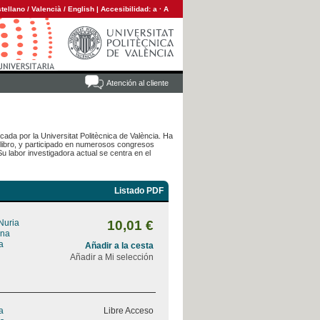
tellano
/
Valencià
/
English
|
Accesibilidad:
a
·
A
Atención al cliente
cada por la Universitat Politècnica de València. Ha
e libro, y participado en numerosos congresos
u labor investigadora actual se centra en el
Listado PDF
Nuria
10,01 €
Ana
a
Añadir a la cesta
Añadir a Mi selección
a
Libre Acceso