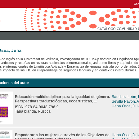
Cas
sca, Julia
 de inglés en la Universitat de València, investigadora del IULMA y doctora en Lingüística Apli
 artículos y reseñas en revistas nacionales e internacionales, así como libros y capítulos d
s e internacionales de Lingüística Aplicada y Enseñanza de lenguas asistida por ordenador. S
del impacto de las TIC en el aprendizaje de segundas lenguas y en contextos interculturales.
aciones del autor
Educación multidisciplinar para la igualdad de género.
Sánchez León, 
Perspectivas traductológicas, ecoartísticas, ...
Sevilla Pavón, 
Haba Osca, Juli
ISBN: 978-84-9048-796-9
Tapa blanda. Rústica
Empoderar a las mujeres a través de los Objetivos de
Haba Osca, Juli