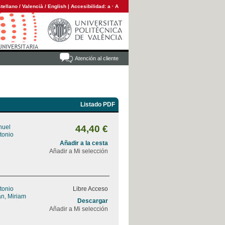
tellano
/
Valencià
/
English
|
Accesibilidad:
a
·
A
Atención al cliente
Listado PDF
nuel
44,40 €
tonio
Añadir a la cesta
Añadir a Mi selección
tonio
Libre Acceso
n, Miriam
Descargar
Añadir a Mi selección