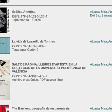
Gráfica América
Alcaraz Mira, An
Del Saz Barragá
ISBN: 978-84-1396-135-4
Tapa blanda. Rústica
La vida de Lazarillo de Tormes
Alcaraz Mira, An
ISBN: 978-84-1396-039-5
Tapa dura. Cartoné
SALT DE PÀGINA. LLIBRES D'ARTISTA EN LA
Alcaraz Mira, An
COL.LECCIÓ DE LA UNIVERSITAT POLITÉCNICA DE
VALÈNCIA
ISBN: 978-84-9048-477-7
Archivo electrónico. PDF acceso libre
The Barriers: geografía de un paréntesis
Alcaraz Mira, An