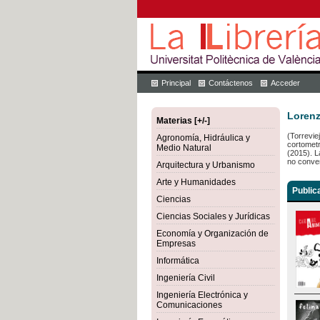
Principal
Contáctenos
Acceder
Lorenz
Materias [+/-]
(Torrevie
Agronomía, Hidráulica y
cortomet
Medio Natural
(2015). L
no conve
Arquitectura y Urbanismo
Arte y Humanidades
Public
Ciencias
Ciencias Sociales y Jurídicas
Economía y Organización de
Empresas
Informática
Ingeniería Civil
Ingeniería Electrónica y
Comunicaciones