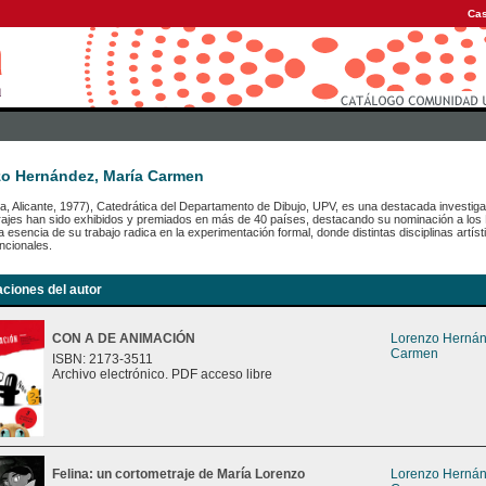
Cas
o Hernández, María Carmen
ja, Alicante, 1977), Catedrática del Departamento de Dibujo, UPV, es una destacada investig
rajes han sido exhibidos y premiados en más de 40 países, destacando su nominación a lo
a esencia de su trabajo radica en la experimentación formal, donde distintas disciplinas artís
ncionales.
aciones del autor
CON A DE ANIMACIÓN
Lorenzo Hernán
Carmen
ISBN: 2173-3511
Archivo electrónico. PDF acceso libre
Felina: un cortometraje de María Lorenzo
Lorenzo Hernán