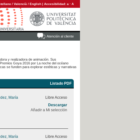
tellano
/
Valencià
/
English
|
Accesibilidad:
a
·
A
Atención al cliente
adora y realizadora de animación. Sus
s Premios Goya 2016 por La noche del océano
ticas se funden para explorar estéticas y narrativas
Listado PDF
dez, María
Libre Acceso
Descargar
Añadir a Mi selección
dez, María
Libre Acceso