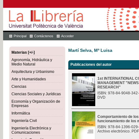
Principal
Contáctenos
Acceder
Martí Selva, Mª Luisa
Materias [+/-]
Agronomía, Hidráulica y
Medio Natural
Publicaciones del autor
Arquitectura y Urbanismo
1st INTERNATIONAL 
Arte y Humanidades
MANAGEMENT "NEWS 
Ciencias
RESEARCH"
ISBN: 978-84-9048-342
Ciencias Sociales y Jurídicas
DVD
Economía y Organización de
Empresas
Informática
Comportamiento de los
Ingeniería Civil
funcionamiento de los
ISBN: 978-84-1396-029
Ingeniería Electrónica y
Archivo electrónico. PDF
Comunicaciones