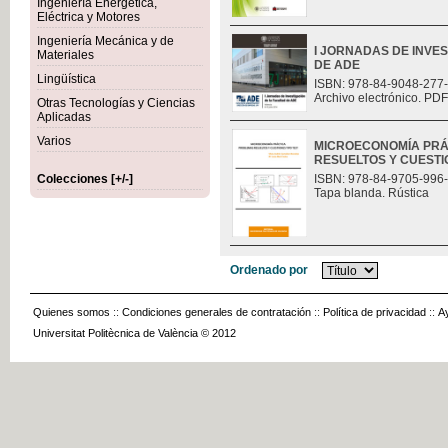
Ingeniería Energética,
Eléctrica y Motores
Ingeniería Mecánica y de
I JORNADAS DE INVE
Materiales
DE ADE
Lingüística
ISBN: 978-84-9048-277
Archivo electrónico. PDF
Otras Tecnologías y Ciencias
Aplicadas
Varios
MICROECONOMÍA PRÁ
RESUELTOS Y CUESTI
Colecciones [+/-]
ISBN: 978-84-9705-996
Tapa blanda. Rústica
Ordenado por
Quienes somos
::
Condiciones generales de contratación
::
Política de privacidad
::
A
Universitat Politècnica de València © 2012