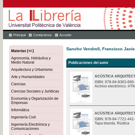
Principal
Contáctenos
Acceder
Sancho Vendrell, Francisco Javie
Materias [+/-]
Agronomía, Hidráulica y
Medio Natural
Publicaciones del autor
Arquitectura y Urbanismo
ACÚSTICA ARQUITECT
Arte y Humanidades
ISBN: 978-84-8363-690
Ciencias
Archivo electrónico. HT
Ciencias Sociales y Jurídicas
Economía y Organización de
Empresas
Informática
ACÚSTICA ARQUITECT
Ingeniería Civil
ISBN: 978-84-7721-441
Tapa blanda. Rústica
Ingeniería Electrónica y
Comunicaciones