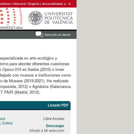
tellano
/
Valencià
/
English
|
Accesibilidad:
a
·
A
Atención al cliente
 especializada en arte ecológico y
ntorno para abordar diferentes cuestiones
o Opovo 010 en Serbia (2010) o Inner
rabajado con museos e instituciones como
cio de Museos (2019-2021). Ha realizado
mpostela, 2012) o Agridulce (Salamanca,
T FAIR (Madrid, 2012).
Listado PDF
iara
Libre Acceso
, Estela
Descargar
Añadir a Mi selección