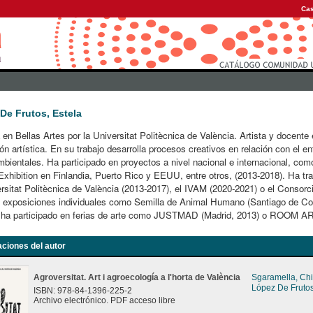
Cas
De Frutos, Estela
 en Bellas Artes por la Universitat Politècnica de València. Artista y docente
ón artística. En su trabajo desarrolla procesos creativos en relación con el e
bientales. Ha participado en proyectos a nivel nacional e internacional, com
Exhibition en Finlandia, Puerto Rico y EEUU, entre otros, (2013-2018). Ha t
ersitat Politècnica de València (2013-2017), el IVAM (2020-2021) o el Consor
 exposiciones individuales como Semilla de Animal Humano (Santiago de Co
 ha participado en ferias de arte como JUSTMAD (Madrid, 2013) o ROOM AR
aciones del autor
Agroversitat. Art i agroecología a l'horta de València
Sgaramella, Ch
López De Frutos
ISBN: 978-84-1396-225-2
Archivo electrónico. PDF acceso libre