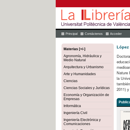
Principal
Contáctenos
Acceder
López 
Materias [+/-]
Doctora
Agronomía, Hidráulica y
Medio Natural
educaci
medioam
Arquitectura y Urbanismo
Nature 
Arte y Humanidades
la Univ
Ciencias
también
Ciencias Sociales y Jurídicas
2011) y
Economía y Organización de
Empresas
Public
Informática
Ingeniería Civil
Ingeniería Electrónica y
Comunicaciones