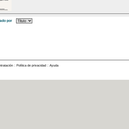
ado por
tratación
::
Política de privacidad
::
Ayuda