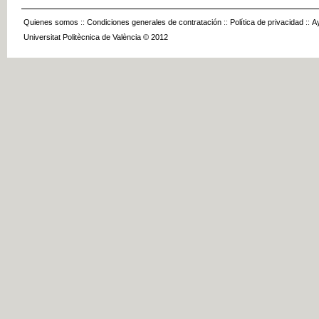
Quienes somos
::
Condiciones generales de contratación
::
Política de privacidad
::
A
Universitat Politècnica de València © 2012