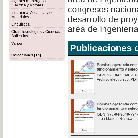
Ingeniería Energética,
Eléctrica y Motores
congresos naciona
Ingeniería Mecánica y de
desarrollo de pro
Materiales
Lingüística
área de ingeniería
Otras Tecnologías y Ciencias
Aplicadas
Varios
Publicaciones d
Colecciones [+/-]
Bombas operando como t
funcionamiento y selec
ISBN: 978-84-9048-794
Archivo electrónico. PDF
Bombas operando como t
funcionamiento y selec
ISBN: 978-84-9048-794
Tapa blanda. Rústica