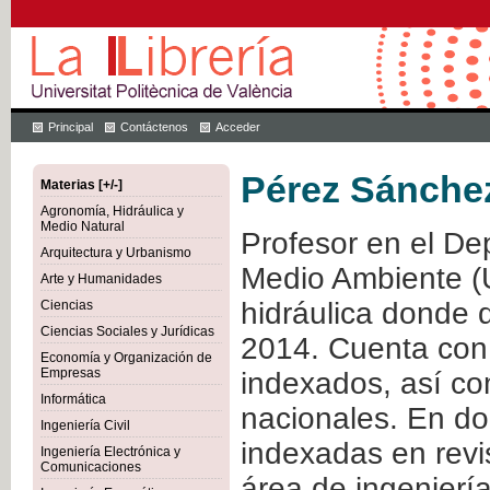
Principal
Contáctenos
Acceder
Pérez Sánche
Materias [+/-]
Agronomía, Hidráulica y
Medio Natural
Profesor en el De
Arquitectura y Urbanismo
Medio Ambiente (U
Arte y Humanidades
hidráulica donde 
Ciencias
Ciencias Sociales y Jurídicas
2014. Cuenta con 
Economía y Organización de
Empresas
indexados, así co
Informática
nacionales. En do
Ingeniería Civil
indexadas en revi
Ingeniería Electrónica y
Comunicaciones
área de ingenierí