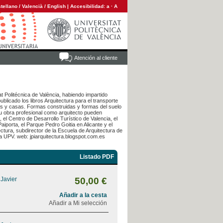
tellano
/
Valencià
/
English
|
Accesibilidad:
a
·
A
Atención al cliente
t Politécnica de València, habiendo impartido
licado los libros Arquitectura para el transporte
s y casas. Formas construidas y formas del suelo
su obra profesional como arquitecto pueden
 el Centro de Desarrollo Turístico de Valencia, el
iporta, el Parque Pedro Goitia en Alicante y el
ctura, subdirector de la Escuela de Arquitectura de
a UPV. web: jpiarquitectura.blogspot.com.es
Listado PDF
 Javier
50,00 €
Añadir a la cesta
Añadir a Mi selección