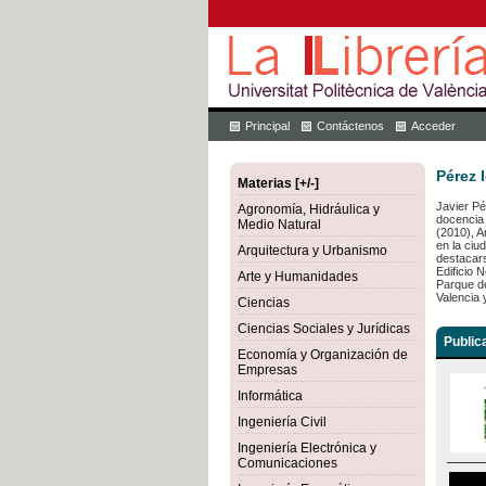
Principal
Contáctenos
Acceder
Pérez 
Materias [+/-]
Javier Pé
Agronomía, Hidráulica y
docencia 
Medio Natural
(2010), 
en la ciu
Arquitectura y Urbanismo
destacars
Edificio 
Arte y Humanidades
Parque de
Valencia 
Ciencias
Ciencias Sociales y Jurídicas
Public
Economía y Organización de
Empresas
Informática
Ingeniería Civil
Ingeniería Electrónica y
Comunicaciones