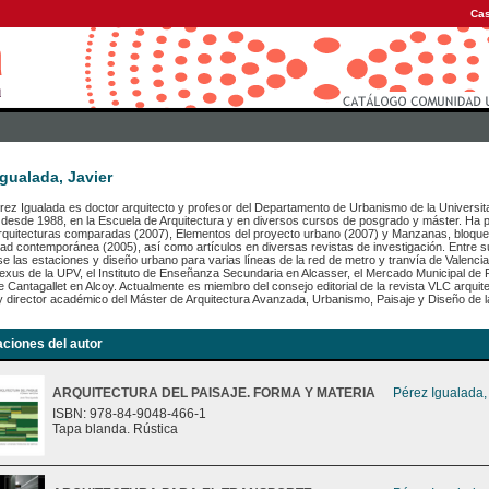
Cas
Igualada, Javier
rez Igualada es doctor arquitecto y profesor del Departamento de Urbanismo de la Universita
desde 1988, en la Escuela de Arquitectura y en diversos cursos de posgrado y máster. Ha pub
Arquitecturas comparadas (2007), Elementos del proyecto urbano (2007) y Manzanas, bloque
dad contemporánea (2005), así como artículos en diversas revistas de investigación. Entre 
e las estaciones y diseño urbano para varias líneas de la red de metro y tranvía de Valencia,
Nexus de la UPV, el Instituto de Enseñanza Secundaria en Alcasser, el Mercado Municipal de Pa
 Cantagallet en Alcoy. Actualmente es miembro del consejo editorial de la revista VLC arquite
y director académico del Máster de Arquitectura Avanzada, Urbanismo, Paisaje y Diseño de l
aciones del autor
ARQUITECTURA DEL PAISAJE. FORMA Y MATERIA
Pérez Igualada,
ISBN: 978-84-9048-466-1
Tapa blanda. Rústica