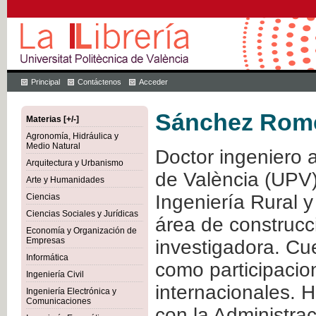
Principal
Contáctenos
Acceder
Sánchez Romer
Materias [+/-]
Agronomía, Hidráulica y
Medio Natural
Doctor ingeniero a
Arquitectura y Urbanismo
de València (UPV)
Arte y Humanidades
Ingeniería Rural y
Ciencias
Ciencias Sociales y Jurídicas
área de construcc
Economía y Organización de
Empresas
investigadora. Cue
Informática
como participacio
Ingeniería Civil
internacionales. 
Ingeniería Electrónica y
Comunicaciones
con la Administra