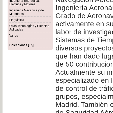
Ingeniería Energética,
Eléctrica y Motores
Ingeniería Aeronáu
Ingeniería Mecánica y de
Grado de Aeronav
Materiales
Lingüística
activamente en su
Otras Tecnologías y Ciencias
Aplicadas
labor de investig
Varios
Sistemas de Tiemp
Colecciones [+/-]
diversos proyecto
que han dado luga
de 50 contribucion
Actualmente su in
especializado en 
de control de tráf
grupos, especialm
Madrid. También 
de Seguridad Aér