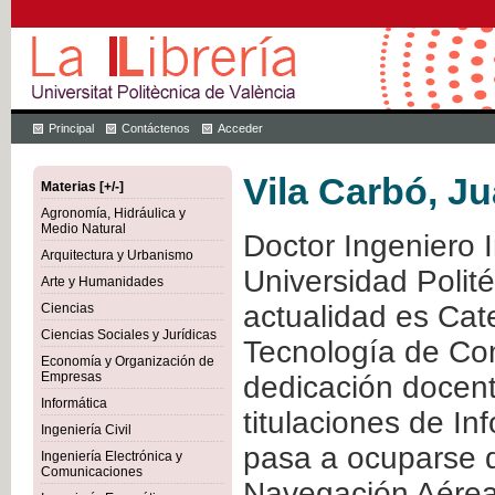
Principal
Contáctenos
Acceder
Vila Carbó, Ju
Materias [+/-]
Agronomía, Hidráulica y
Medio Natural
Doctor Ingeniero I
Arquitectura y Urbanismo
Universidad Polit
Arte y Humanidades
actualidad es Cate
Ciencias
Ciencias Sociales y Jurídicas
Tecnología de Co
Economía y Organización de
Empresas
dedicación docent
Informática
titulaciones de In
Ingeniería Civil
pasa a ocuparse d
Ingeniería Electrónica y
Comunicaciones
Navegación Aérea