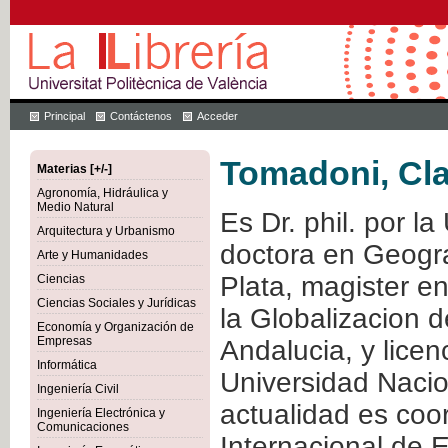
Principal
Contáctenos
Acceder
Tomadoni, Cl
Materias [+/-]
Agronomía, Hidráulica y
Medio Natural
Es Dr. phil. por 
Arquitectura y Urbanismo
doctora en Geogra
Arte y Humanidades
Plata, magister en
Ciencias
Ciencias Sociales y Jurídicas
la Globalizacion d
Economía y Organización de
Empresas
Andalucia, y licen
Informática
Universidad Nacio
Ingeniería Civil
actualidad es coor
Ingeniería Electrónica y
Comunicaciones
Internacional de E