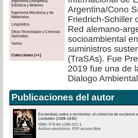
Ingeniería Energética,
Eléctrica y Motores
Argentina/Cono S
Ingeniería Mecánica y de
Friedrich-Schiller
Materiales
Lingüística
Red alemano-argen
Otras Tecnologías y Ciencias
Aplicadas
socioambiental en
Varios
suministros suste
Colecciones [+/-]
(TraSAs). Fue Pr
2019 fue una de l
Dialogo Ambiental
Publicaciones del autor
Esclavitud, redes y territorios: el comercio de esclavos 
cordobés (1588-1640)
ISBN: 978-84-1396-321-1
Archivo electrónico. PDF acceso libre