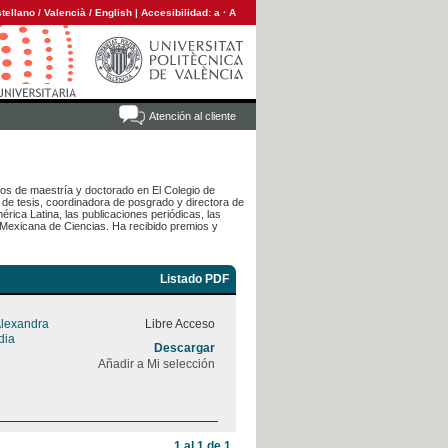
tellano
/
Valencià
/
English
|
Accesibilidad:
a
·
A
Atención al cliente
los de maestría y doctorado en El Colegio de
de tesis, coordinadora de posgrado y directora de
érica Latina, las publicaciones periódicas, las
 Mexicana de Ciencias. Ha recibido premios y
Listado PDF
Alexandra
Libre Acceso
dia
Descargar
Añadir a Mi selección
1 al 1 de 1