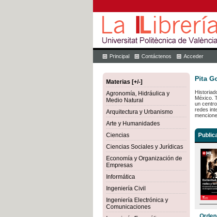
Principal
Contáctenos
Acceder
Pita G
Materias [+/-]
Historiad
Agronomía, Hidráulica y
México. T
Medio Natural
un centro
redes int
Arquitectura y Urbanismo
menciones
Arte y Humanidades
Ciencias
Public
Ciencias Sociales y Jurídicas
Economía y Organización de
Empresas
Informática
Ingeniería Civil
Ingeniería Electrónica y
Comunicaciones
Orden