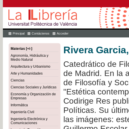
Principal
Contáctenos
Acceder
Rivera Garcia
Materias [+/-]
Agronomía, Hidráulica y
Medio Natural
Catedrático de Fi
Arquitectura y Urbanismo
de Madrid. En la 
Arte y Humanidades
de Filosofía y Soc
Ciencias
Ciencias Sociales y Jurídicas
"Estética contempo
Economía y Organización de
Empresas
Codirige Res publi
Informática
Políticas. Su últi
Ingeniería Civil
las imágenes: esté
Ingeniería Electrónica y
Comunicaciones
Guillermo Escolar 