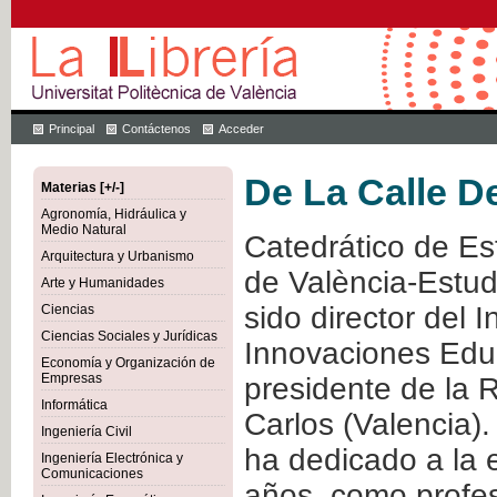
Principal
Contáctenos
Acceder
De La Calle D
Materias [+/-]
Agronomía, Hidráulica y
Medio Natural
Catedrático de Est
Arquitectura y Urbanismo
de València-Estudi
Arte y Humanidades
sido director del I
Ciencias
Ciencias Sociales y Jurídicas
Innovaciones Educ
Economía y Organización de
Empresas
presidente de la 
Informática
Carlos (Valencia).
Ingeniería Civil
ha dedicado a la
Ingeniería Electrónica y
Comunicaciones
años. como profe