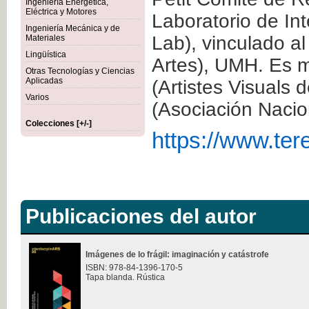
Ingeniería Energética,
Eléctrica y Motores
Laboratorio de Int
Ingeniería Mecánica y de
Lab), vinculado al
Materiales
Lingüística
Artes), UMH. Es 
Otras Tecnologías y Ciencias
Aplicadas
(Artistes Visuals 
Varios
(Asociación Nacio
Colecciones [+/-]
https://www.ter
Publicaciones del autor
Imágenes de lo frágil: imaginación y catástrofe
ISBN: 978-84-1396-170-5
Tapa blanda. Rústica