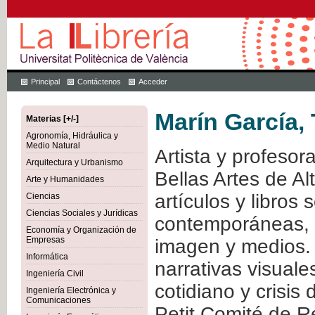
Principal
Contáctenos
Acceder
Marín García,
Materias [+/-]
Agronomía, Hidráulica y
Medio Natural
Artista y profesor
Arquitectura y Urbanismo
Bellas Artes de Al
Arte y Humanidades
artículos y libros 
Ciencias
Ciencias Sociales y Jurídicas
contemporáneas, cr
Economía y Organización de
Empresas
imagen y medios. S
Informática
narrativas visuale
Ingeniería Civil
cotidiano y crisis 
Ingeniería Electrónica y
Comunicaciones
Petit Comité de R