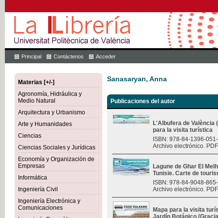
Principal
Contáctenos
Acceder
Sanasaryan, Anna
Materias [+/-]
Agronomía, Hidráulica y
Medio Natural
Publicaciones del autor
Arquitectura y Urbanismo
L'Albufera de València
Arte y Humanidades
para la visita turística
Ciencias
ISBN: 978-84-1396-051
Archivo electrónico. PDF
Ciencias Sociales y Jurídicas
Economía y Organización de
Empresas
Lagune de Ghar El Melh 
Tunisie. Carte de touri
Informática
ISBN: 978-84-9048-865
Ingeniería Civil
Archivo electrónico. PDF
Ingeniería Electrónica y
Comunicaciones
Mapa para la visita turí
Jardín Botánico (Graci