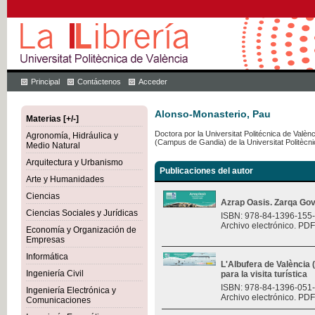
Principal
Contáctenos
Acceder
Alonso-Monasterio, Pau
Materias [+/-]
Doctora por la Universitat Politécnica de Val
Agronomía, Hidráulica y
(Campus de Gandia) de la Universitat Politècnica
Medio Natural
Arquitectura y Urbanismo
Publicaciones del autor
Arte y Humanidades
Ciencias
Azrap Oasis. Zarqa Gov
Ciencias Sociales y Jurídicas
ISBN: 978-84-1396-155
Archivo electrónico. PDF
Economía y Organización de
Empresas
Informática
L'Albufera de València
Ingeniería Civil
para la visita turística
ISBN: 978-84-1396-051
Ingeniería Electrónica y
Archivo electrónico. PDF
Comunicaciones