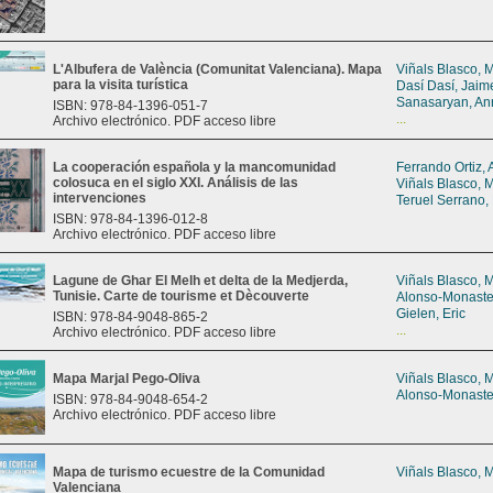
L'Albufera de València (Comunitat Valenciana). Mapa
Viñals Blasco, 
para la visita turística
Dasí Dasí, Jaim
Sanasaryan, An
ISBN: 978-84-1396-051-7
...
Archivo electrónico. PDF acceso libre
La cooperación española y la mancomunidad
Ferrando Ortiz, 
colosuca en el siglo XXI. Análisis de las
Viñals Blasco, 
intervenciones
Teruel Serrano,
ISBN: 978-84-1396-012-8
Archivo electrónico. PDF acceso libre
Lagune de Ghar El Melh et delta de la Medjerda,
Viñals Blasco, 
Tunisie. Carte de tourisme et Dècouverte
Alonso-Monaste
Gielen, Eric
ISBN: 978-84-9048-865-2
...
Archivo electrónico. PDF acceso libre
Mapa Marjal Pego-Oliva
Viñals Blasco, 
Alonso-Monaste
ISBN: 978-84-9048-654-2
Archivo electrónico. PDF acceso libre
Mapa de turismo ecuestre de la Comunidad
Viñals Blasco, 
Valenciana