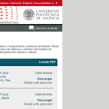
tellano
/
Valencià
/
English
|
Accesibilidad:
a
·
A
Atención al cliente
sia y Fotogrametría, profesora del Master Oficial
cnica de València y miembro del Instituto de
el patrimonio natural y cultural.
Listado PDF
Mª José
Libre Acceso
 Lola
Descargar
rio, Pau
Añadir a Mi selección
Mª José
Libre Acceso
, María
Descargar
Añadir a Mi selección