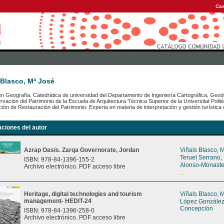
Cas
 Blasco, Mª José
n Geografía, Catedrática de universidad del Departamento de Ingeniería Cartográfica, Geode
vación del Patrimonio de la Escuela de Arquitectura Técnica Superior de la Universitat Politè
ción de Restauración del Patrimonio. Experta en materia de interpretación y gestión turística d
aciones del autor
Azrap Oasis. Zarqa Governorate, Jordan
Viñals Blasco, 
Teruel Serrano,
ISBN: 978-84-1396-155-2
Alonso-Monaste
Archivo electrónico. PDF acceso libre
...
Heritage, digital technologies and tourism
Viñals Blasco, 
management- HEDIT-24
López González
Concepción
ISBN: 978-84-1396-258-0
Archivo electrónico. PDF acceso libre