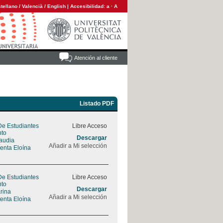
tellano
/
Valencià
/
English
|
Accesibilidad:
a
·
A
Atención al cliente
Listado PDF
De Estudiantes
Libre Acceso
nto
Descargar
laudia
Añadir a Mi selección
centa Eloína
De Estudiantes
Libre Acceso
nto
Descargar
rina
Añadir a Mi selección
centa Eloína