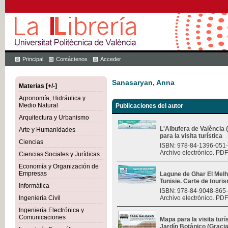
Principal
Contáctenos
Acceder
Sanasaryan, Anna
Materias [+/-]
Agronomía, Hidráulica y
Medio Natural
Publicaciones del autor
Arquitectura y Urbanismo
L'Albufera de València
Arte y Humanidades
para la visita turística
Ciencias
ISBN: 978-84-1396-051
Archivo electrónico. PDF
Ciencias Sociales y Jurídicas
Economía y Organización de
Empresas
Lagune de Ghar El Melh 
Tunisie. Carte de touri
Informática
ISBN: 978-84-9048-865
Ingeniería Civil
Archivo electrónico. PDF
Ingeniería Electrónica y
Comunicaciones
Mapa para la visita turí
Jardín Botánico (Graci